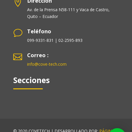
Dirección

Av. de la Prensa N58-111 y Vaca de Castro,
Quito – Ecuador
Teléfono
v
099-9331-831 | 02-2595-893
Correo :

info@cove-tech.com
Secciones
© 2020 COVETECH | DESARROLLADO POR:
PÁGINAS