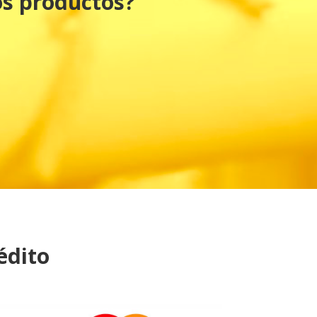
os productos?
édito