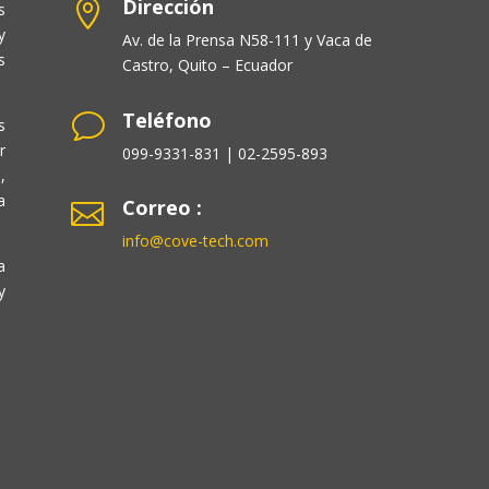
Dirección

s
y
Av. de la Prensa N58-111 y Vaca de
s
Castro, Quito – Ecuador
Teléfono
v
s
r
099-9331-831 | 02-2595-893
,
a
Correo :

info@cove-tech.com
a
y