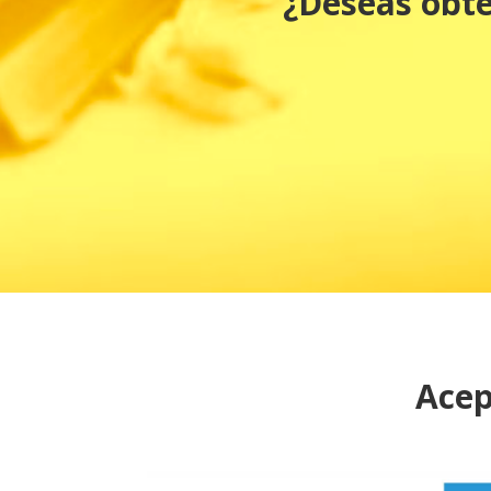
¿Deseas obte
Acep