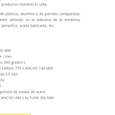
 productos mientras lo sella.
 de plástico, aluminio o de paredes compuestas.
nte utilizado en la industria de la medicina,
alimentos, aceite lubricante, etc.
.80 MM
m / min
. 300 grados C
:
LARGO 775 x ANCHO 140 MM
áx.5.0 KGS
0V
W
presión de ruedas de acero
 ANCHO 440 x ALTURA 390 MM